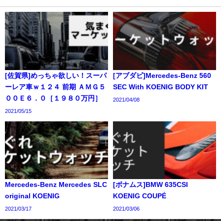
[佐賀県]めっちゃ欲しい！スーパ
[アブダビ]Mercedes-Benz 560
ーレア車ｗ１２４ 前期 ＡＭＧ５
SEC With KOENIG BODY KIT
００Ｅ６．０［１９８０万円］
2021/04/08
2021/05/15
Mercedes-Benz Mercedes SLC
[ボナムス]BMW 635CSI
original KOENIG
KOENIG COUPÉ
2021/03/17
2021/03/06