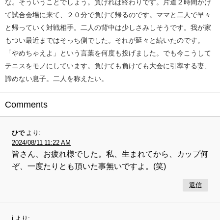
な。そういうことでしょう。負ければ終わりです。片道２時間かけ
て試合会場に来て、２０分で負けて帰るのです。ママと二人で早々
と帰っていく対戦相手。二人の背中は少しさみしそうです。我が家
もつい最近まではそっち側でした。それが延々と続いたのです。
「やめちゃえよ」という言葉を何度も投げました。でも今こうして
テニスをモノにしています。負けても負けても大会に引率する妻、
諦めない息子。二人を称えたい。
Comments
ひで
より:
2024/08/11 11:22 AM
皆さん、お疲れ様でした。私、生まれてから、カップ何
ぞ、一度たりとも頂いた事無いですよ。(笑)
返信
j
より: