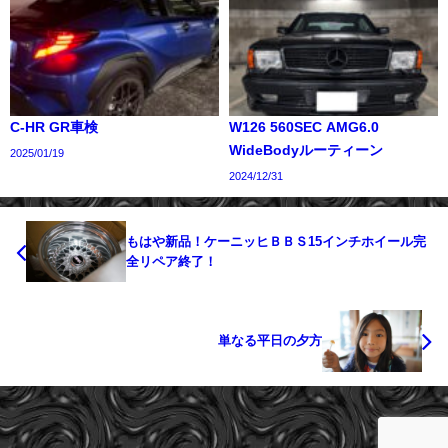
C-HR GR車検
W126 560SEC AMG6.0
WideBodyルーティーン
2025/01/19
2024/12/31
もはや新品！ケーニッヒＢＢＳ15インチホイール完
全リペア終了！
単なる平日の夕方