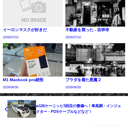
イーロンマスクが好きだ
不動産を買った - 吉祥寺
2026/07/10
2026/07/10
M1 Macbook pro続投
プラダを着た悪魔２
2026/06/30
2026/06/28
w126ケーニッヒ5回目の整備へ！車高調・インジェ
クター・POSケーブルなどなど！