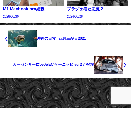
M1 Macbook pro続投
プラダを着た悪魔２
2026/06/30
2026/06/28
沖縄の日常 - 正月三が日2021
カーセンサーに560SEC ケーニッヒ ver2 が登場
cargeeks All Rights Reserved.