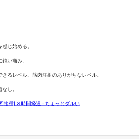
を感じ始める。
に鈍い痛み。
できるレベル。筋肉注射のありがちなレベル。
題なし。
接種] ８時間経過 - ちょっとダルい