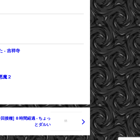
 - 吉祥寺
悪魔２
接種] ８時間経過 - ちょっ
とダルい