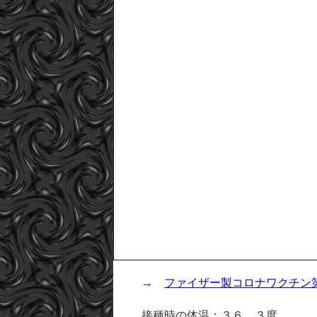
→
ファイザー製コロナワクチン
接種時の体温：３６．３度