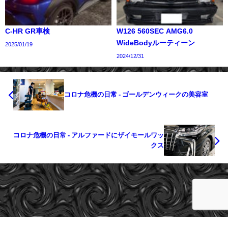
C-HR GR車検
W126 560SEC AMG6.0
WideBodyルーティーン
2025/01/19
2024/12/31
コロナ危機の日常 - ゴールデンウィークの美容室
コロナ危機の日常 - アルファードにザイモールワッ
クス