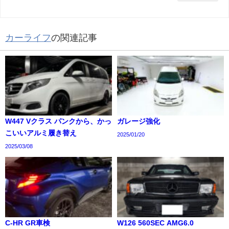
カーライフ
の関連記事
W447 Vクラス パンクから、かっ
ガレージ強化
こいいアルミ履き替え
2025/01/20
2025/03/08
C-HR GR車検
W126 560SEC AMG6.0