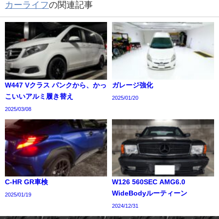
カーライフ
の関連記事
W447 Vクラス パンクから、かっ
ガレージ強化
こいいアルミ履き替え
2025/01/20
2025/03/08
C-HR GR車検
W126 560SEC AMG6.0
WideBodyルーティーン
2025/01/19
2024/12/31