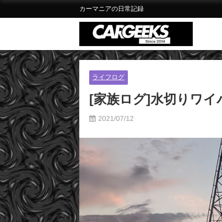
カーマニアの日常記録
ライフログ
[家族ログ]水切りワイ
2021/07/12