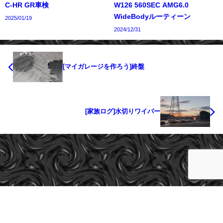
C-HR GR車検
W126 560SEC AMG6.0
WideBodyルーティーン
2025/01/19
2024/12/31
[マイガレージを作ろう]終盤
[家族ログ]水切りワイパー
cargeeks All Rights Reserved.