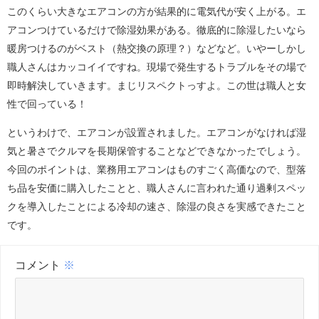
このくらい大きなエアコンの方が結果的に電気代が安く上がる。エ
アコンつけているだけで除湿効果がある。徹底的に除湿したいなら
暖房つけるのがベスト（熱交換の原理？）などなど。いやーしかし
職人さんはカッコイイですね。現場で発生するトラブルをその場で
即時解決していきます。まじリスペクトっすよ。この世は職人と女
性で回っている！
というわけで、エアコンが設置されました。エアコンがなければ湿
気と暑さでクルマを長期保管することなどできなかったでしょう。
今回のポイントは、業務用エアコンはものすごく高価なので、型落
ち品を安価に購入したことと、職人さんに言われた通り過剰スペッ
クを導入したことによる冷却の速さ、除湿の良さを実感できたこと
です。
コメント
※