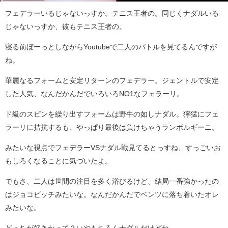
フェデラーいるじゃないっすか。テニス王者の。同じくナダルいる
じゃないっすか、彼もテニス王者の。
寝る前ぼーっとしながらYoutubeで二人のバトルを見てるんですが
ね。
華麗なるフォームと安定リターンのフェデラー。ジェントルで安定
した人気、なんだかんだでいろいろNO1なフェラーリ。
ド級のスピンを繰り出すフォームは野牛の如しナダル。獰猛にフェ
ラーリに拮抗するも、やっぱり最後は負けちゃうランボルギーニ。
みたいな視点でフェデラーVSナダル戦見てるとっすね、すっごいお
もしろくなることに気づいたよ。
でもさ、二人は世間の注目を多く浴びるけど、結局一番強かったの
はジョコビッチみたいな。なんだかんだでベンツに落ち着いたオレ
みたいな。