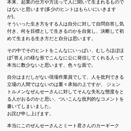
本来、起業の仕方や方法って人に聞いて生まれるもので
はないと思います(多少のヒントはもらいにいきます
が)。
そういった生き方をする人は自分に対して自問自答し気
付き、何を目標として生きるのかを自覚し、決断して初
めて生まれる生き方だと自分は思います。
その中でそのヒントをこんなにいっぱい、むしろほぼほ
ぼ｢答え｣の様な形でこんなに公に発信してくれる人って
本当に数少ないと思います。色々な面で。
自分はまだしがない現場作業員でして、人を批判できる
立場の人間ではないのは重々承知の上ですが、 ジェン
トルメンなぜんせーさんに対してそんな失礼な態度をと
る人がおるのかと思い、ついこんな批判的なコメントを
書いてしまいました。
お詫び申し上げます。
本当にこのぜんせーさんとミート君さんのカーギーク