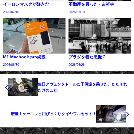
イーロンマスクが好きだ
不動産を買った - 吉祥寺
2026/07/10
2026/07/10
M1 Macbook pro続投
プラダを着た悪魔２
2026/06/30
2026/06/28
連日アヴェンタドールに子供達を乗せた。ただそれ
だけのこと
増量！ケーニッヒ用びっくりタイヤフルセット！