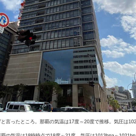
言ったところ。那覇の気温は17度～20度で推移。気圧は1020hp
の気温は18時時点で18度～21度。気圧は1013hpa～1021hp