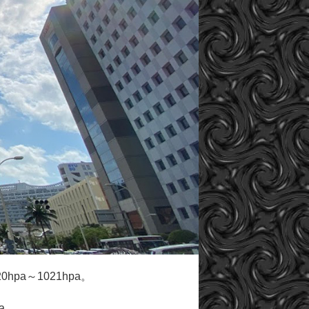
a～1021hpa。
a。