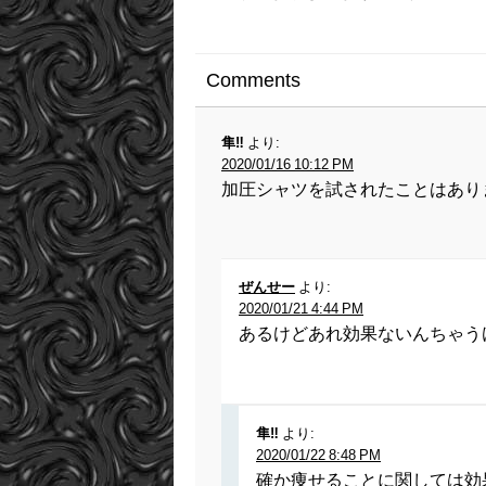
Comments
隼‼︎
より:
2020/01/16 10:12 PM
加圧シャツを試されたことはあり
ぜんせー
より:
2020/01/21 4:44 PM
あるけどあれ効果ないんちゃう
隼‼︎
より:
2020/01/22 8:48 PM
確か痩せることに関しては効果