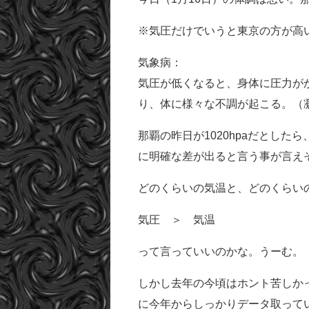
※気圧だけでいうと東京の方が高い（
気象病：
気圧が低くなると、身体に圧力が
り、体に様々な不調が起こる。（
那覇の昨日が1020hpaだとした
に明確な差が出ると言う事が言え
どのくらいの気温と、どのくらい
気圧 ＞ 気温
って言っていいのかな。うーむ。
しかし去年の今頃はホント苦しか
に今年からしっかりデータ取って