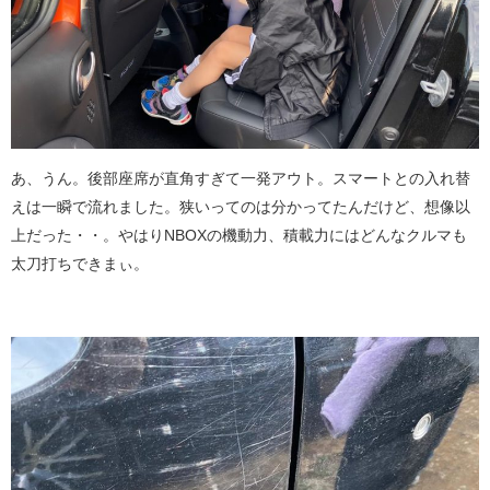
あ、うん。後部座席が直角すぎて一発アウト。スマートとの入れ替
えは一瞬で流れました。狭いってのは分かってたんだけど、想像以
上だった・・。やはりNBOXの機動力、積載力にはどんなクルマも
太刀打ちできまぃ。