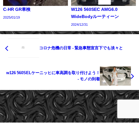
C-HR GR車検
W126 560SEC AMG6.0
WideBodyルーティーン
2025/01/19
2024/12/31
コロナ危機の日常 - 緊急事態宣言下でも淡々と
w126 560SELケーニッヒに車高調を取り付けよう！
- モノの到着