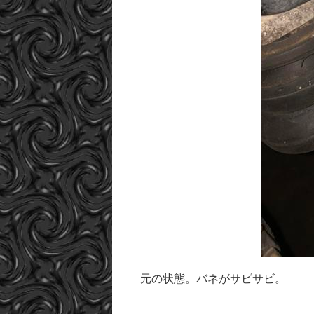
元の状態。バネがサビサビ。