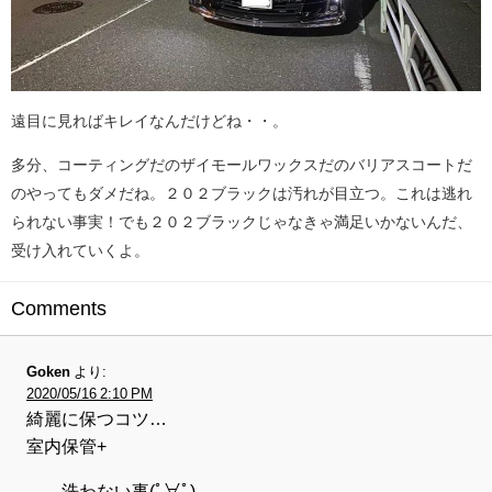
遠目に見ればキレイなんだけどね・・。
多分、コーティングだのザイモールワックスだのバリアスコートだ
のやってもダメだね。２０２ブラックは汚れが目立つ。これは逃れ
られない事実！でも２０２ブラックじゃなきゃ満足いかないんだ、
受け入れていくよ。
Comments
Goken
より:
2020/05/16 2:10 PM
綺麗に保つコツ…
室内保管+
……洗わない事(ﾟ∀ﾟ)