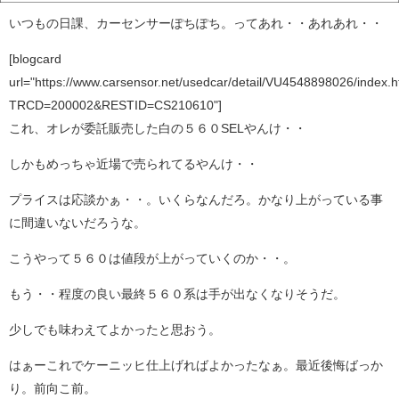
いつもの日課、カーセンサーぽちぽち。ってあれ・・あれあれ・・
[blogcard
url="https://www.carsensor.net/usedcar/detail/VU4548898026/index.h
TRCD=200002&RESTID=CS210610"]
これ、オレが委託販売した白の５６０SELやんけ・・
しかもめっちゃ近場で売られてるやんけ・・
プライスは応談かぁ・・。いくらなんだろ。かなり上がっている事
に間違いないだろうな。
こうやって５６０は値段が上がっていくのか・・。
もう・・程度の良い最終５６０系は手が出なくなりそうだ。
少しでも味わえてよかったと思おう。
はぁーこれでケーニッヒ仕上げればよかったなぁ。最近後悔ばっか
り。前向こ前。