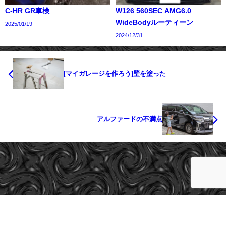
C-HR GR車検
W126 560SEC AMG6.0
WideBodyルーティーン
2025/01/19
2024/12/31
[マイガレージを作ろう]壁を塗った
アルファードの不満点
cargeeks All Rights Reserved.