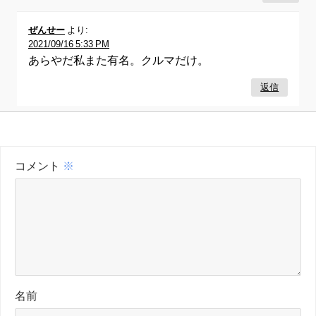
ぜんせー
より:
2021/09/16 5:33 PM
あらやだ私また有名。クルマだけ。
返信
コメント
※
名前