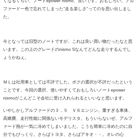
くなるくらい、ノートepower nismo、良いです。おもしろい。アル
ファード一色で忘れてしまった”走る楽しさ”ってのを思い出しまし
た。
今となっては旧型のノートですが、これは良い買い物だったなと思
います。この上のグレードのnismo Sなんてどんな走りするんでし
ょうかねぇ。
ＭＬは社用車としては不評でした。ボクの選択が不評だったという
ことです。今回の選択、使いやすくておもしろいノートepower
nismoがこんどこそ会社に受け入れられるといいなと思います。
いやしかしアルファードの３．５ Ｖ６エンジン。重すぎる車体、
高燃費、走行性能に関係ないモデリスタ。もういらないぜ。アルフ
ァード熱が一気に冷めてしまいました。こうも簡単に冷めたのに自
分でもびっくり。さらばトヨタ、さらばアキオ・・。オレの心