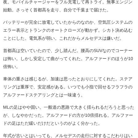
夜。モバイルチャージャーをフル充電して再トライ。無事エンジン
始動。さっそく首都高を走り、自分で千葉まで届けた。
バッテリーが完全に放電していたからのなのか、空気圧システムの
エラー表示とトランクのオートクローズが動かず。シカト決め込む
ことにした。電気系が弱い。これだからメルセデスは嫌いだ。
首都高は空いていたので、少し踏んだ。腰高のSUVなのでコーナー
は怖い。しかし安定して曲がってくれた。アルファードのほうが10
倍怖い。
車体の重さは感じるが、加速は思ったとおりにしてくれた。ステア
リングは重厚で、安定感がある。いつでも小指で回せるフラフラの
アルファードステアリングとは一味違う。
MLの足はやや固い。一般道の悪路で大きく揺られるだろうと思った
が、しなやかだった。アルファードの方が10倍揺れる。アルファー
ドの足はただ緩いだけだというのがよく分かった。
年式が古いとはいっても、メルセデスの走行に対するこだわりはい