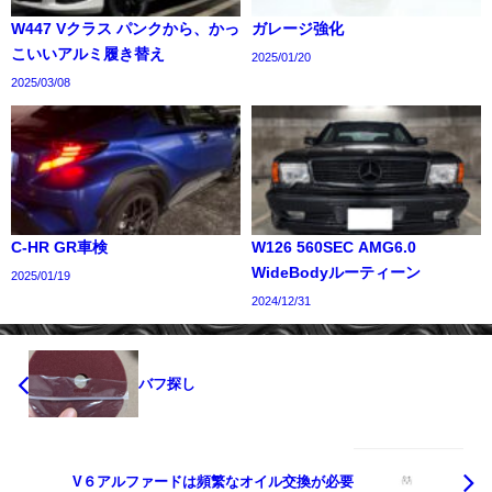
W447 Vクラス パンクから、かっ
ガレージ強化
こいいアルミ履き替え
2025/01/20
2025/03/08
C-HR GR車検
W126 560SEC AMG6.0
WideBodyルーティーン
2025/01/19
2024/12/31
バフ探し
V６アルファードは頻繁なオイル交換が必要