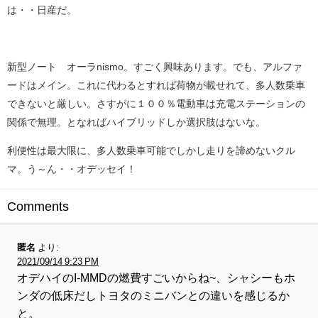
は・・日産だ。
新型ノート オーラnismo。すごく興味あります。でも、アルファ
ードはメイン。これに代わるとすれば荷物が載せれて、多人数乗車
できないと厳しい。さすがに１００％電動車は充電ステーションの
関係で無理。となればハイブリッドしか選択肢はないな。
利便性は最大限に、多人数乗車可能でしかし走りを諦めないクル
マ。う～ん・・オデッセイ！
Comments
匿名
より:
2021/09/14 9:23 PM
オデハイのI-MMDの燃費すごいからね~、シャシーもホ
ンダの低床だしトヨタのミニバンとの違いを感じるか
と。