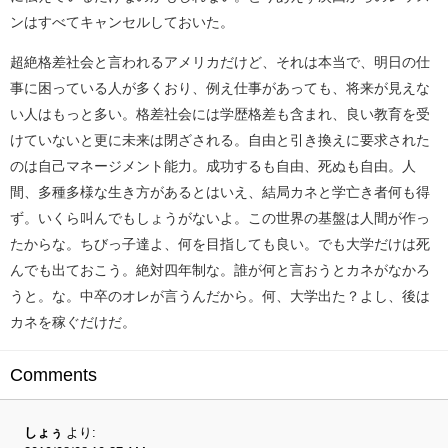
ンはすべてキャンセルしておいた。
超絶格差社会と言われるアメリカだけど、それは本当で、明日の仕
事に困っている人が多くおり、例え仕事があっても、将来が見えな
い人はもっと多い。格差社会には学歴格差も含まれ、良い教育を受
けていないと更に未来は閉ざされる。自由と引き換えに要求された
のは自己マネージメント能力。成功するも自由、死ぬも自由。人
間、多種多様な生き方があるとはいえ、結局カネと学亡き者何も得
ず。いくら叫んでもしょうがないよ。この世界の基盤は人間が作っ
たからな。ちびっ子達よ、何を目指しても良い。でも大学だけは死
んでも出ておこう。絶対四年制な。誰が何と言おうとカネがなかろ
うと。な。中卒のオレが言うんだから。何、大学出た？よし、後は
カネを稼ぐだけだ。
Comments
しょぅ
より: