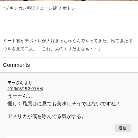
↑メキシカン料理チェーン店 チポトレ
ミート君がチポトレが大好きっちゅうんでやってきた。出てきたボ
ウルを見て二人、「これ、犬のエサだよなぁ・・」
Comments
モッさん
より:
2019/08/15 3:09 AM
うーーん…
優しく贔屓目に見ても美味しそうではないですね！
アメリカが僕を呼んでる気がする。
返信