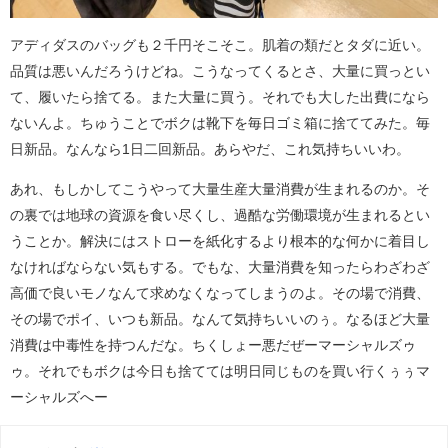
アディダスのバッグも２千円そこそこ。肌着の類だとタダに近い。
品質は悪いんだろうけどね。こうなってくるとさ、大量に買っとい
て、履いたら捨てる。また大量に買う。それでも大した出費になら
ないんよ。ちゅうことでボクは靴下を毎日ゴミ箱に捨ててみた。毎
日新品。なんなら1日二回新品。あらやだ、これ気持ちいいわ。
あれ、もしかしてこうやって大量生産大量消費が生まれるのか。そ
の裏では地球の資源を食い尽くし、過酷な労働環境が生まれるとい
うことか。解決にはストローを紙化するより根本的な何かに着目し
なければならない気もする。でもな、大量消費を知ったらわざわざ
高価で良いモノなんて求めなくなってしまうのよ。その場で消費、
その場でポイ、いつも新品。なんて気持ちいいのぅ。なるほど大量
消費は中毒性を持つんだな。ちくしょー悪だぜーマーシャルズゥ
ゥ。それでもボクは今日も捨てては明日同じものを買い行くぅぅマ
ーシャルズへー