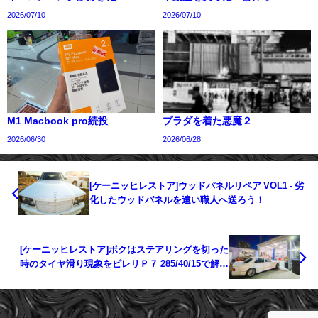
2026/07/10
2026/07/10
M1 Macbook pro続投
プラダを着た悪魔２
2026/06/30
2026/06/28
[ケーニッヒレストア]ウッドパネルリペア VOL1 - 劣
化したウッドパネルを遠い職人へ送ろう！
[ケーニッヒレストア]ボクはステアリングを切った
時のタイヤ滑り現象をピレリＰ７ 285/40/15で解決
したいVOL2 - 滑り一発解消！