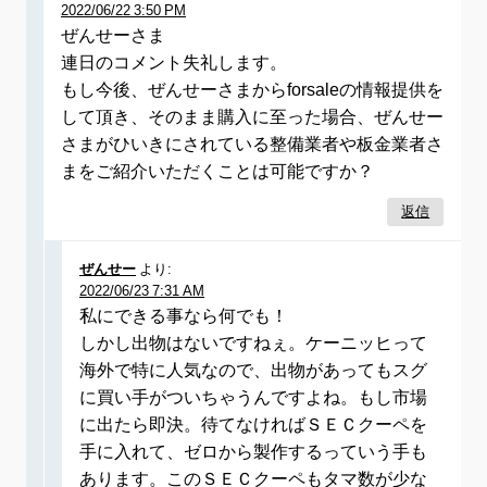
2022/06/22 3:50 PM
ぜんせーさま
連日のコメント失礼します。
もし今後、ぜんせーさまからforsaleの情報提供を
して頂き、そのまま購入に至った場合、ぜんせー
さまがひいきにされている整備業者や板金業者さ
まをご紹介いただくことは可能ですか？
返信
ぜんせー
より:
2022/06/23 7:31 AM
私にできる事なら何でも！
しかし出物はないですねぇ。ケーニッヒって
海外で特に人気なので、出物があってもスグ
に買い手がついちゃうんですよね。もし市場
に出たら即決。待てなければＳＥＣクーペを
手に入れて、ゼロから製作するっていう手も
あります。このＳＥＣクーペもタマ数が少な