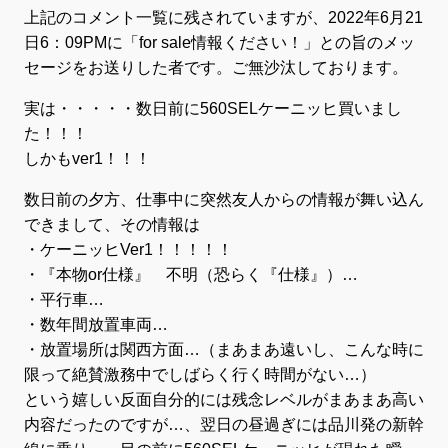
上記のコメント一覧に残されていますが、2022年6月21
日6：09PMに「for sale情報ください！」との旨のメッ
セージをお送りした者です。ご無沙汰しております。
実は・・・・・数日前に560SELケーニッヒ買いまし
た！！！
しかもver1！！！
数日前の夕方、仕事中に突然友人からの情報が舞い込ん
できまして、その情報は
・ケーニッヒVer1！！！！！
・『本物or仕様』 不明（恐らく『仕様』）…
・平行車…
・数年間放置車両…
・放置場所は関西方面…（まあまあ遠いし、こんな時に
限って絶賛激務中でしばらく行く時間がない…）
という嬉しい反面自分的には残念レベルがまあまあ高い
内容だったのですが…、翌日の昼過ぎには品川発の新幹