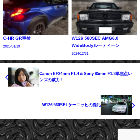
C-HR GR車検
W126 560SEC AMG6.0
WideBodyルーティーン
2025/01/19
2024/12/31
Canon EF24mm F1.4 & Sony 85mm F1.8単焦点レ
ンズの威力！
W126 560SELケーニッヒの洗礼