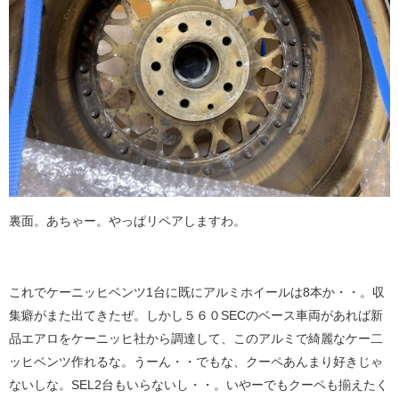
裏面。あちゃー。やっぱリペアしますわ。
これでケーニッヒベンツ1台に既にアルミホイールは8本か・・。収
集癖がまた出てきたぜ。しかし５６０SECのベース車両があれば新
品エアロをケーニッヒ社から調達して、このアルミで綺麗なケー二
ッヒベンツ作れるな。うーん・・でもな、クーペあんまり好きじゃ
ないしな。SEL2台もいらないし・・。いやーでもクーペも揃えたく