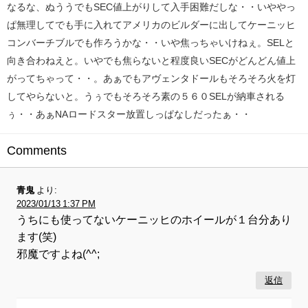
なるな、ぬううでもSEC値上がりして入手困難だしな・・いややっ
ぱ無理してでも手に入れてアメリカのビルダーに出してケーニッヒ
コンバーチブルでも作ろうかな・・いや焦っちゃいけねぇ。SELと
向き合わねえと。いやでも焦らないと程度良いSECがどんどん値上
がってちゃって・・。あぁでもアヴェンタドールもそろそろ火を灯
してやらないと。うぅでもそろそろ素の５６０SELが納車される
ぅ・・あぁNAロードスター放置しっぱなしだったぁ・・
Comments
青鬼
より:
2023/01/13 1:37 PM
うちにも使ってないケーニッヒのホイールが１台分あり
ます(笑)
邪魔ですよね(^^;
返信