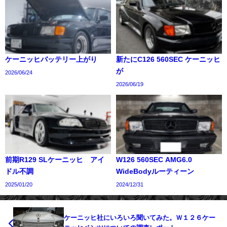
ケーニッヒバッテリー上がり
新たにC126 560SEC ケーニッヒ
が
2026/06/24
2026/06/19
前期R129 SLケーニッヒ アイ
W126 560SEC AMG6.0
ドル不調
WideBodyルーティーン
2025/01/20
2024/12/31
ケーニッヒ社にいろいろ聞いてみた。Ｗ１２６ケー