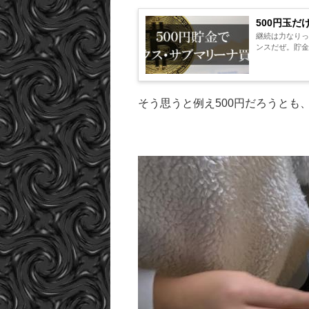
500円玉
継続は力なりっ
ンスだぜ。貯金
そう思うと例え500円だろうと