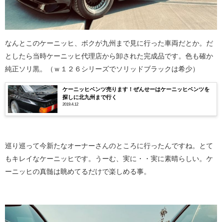
なんとこのケーニッヒ、ボクが九州まで見に行った車両だとか。だ
としたら当時ケーニッヒ代理店から卸された完成品です。色も確か
純正ソリ黒。（ｗ１２６シリーズでソリッドブラックは希少）
ケーニッヒベンツ売ります！ぜんせーはケーニッヒベンツを
探しに北九州まで行く
2019.4.12
巡り巡って今新たなオーナーさんのところに行ったんですね。とて
もキレイなケーニッヒです。うーむ、実に・・実に素晴らしい。ケ
ーニッヒの真髄は眺めてるだけで楽しめる事。