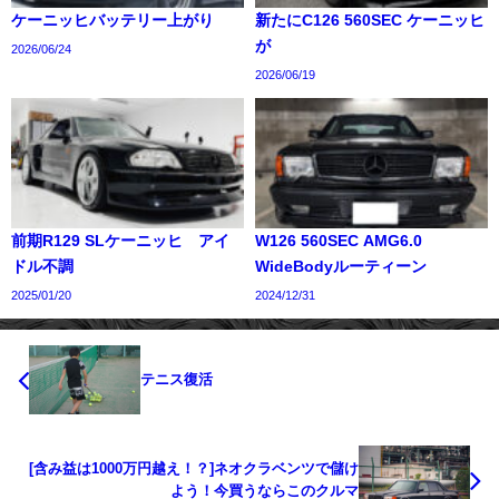
ケーニッヒバッテリー上がり
新たにC126 560SEC ケーニッヒ
が
2026/06/24
2026/06/19
前期R129 SLケーニッヒ アイ
W126 560SEC AMG6.0
ドル不調
WideBodyルーティーン
2025/01/20
2024/12/31
テニス復活
[含み益は1000万円越え！？]ネオクラベンツで儲け
よう！今買うならこのクルマ