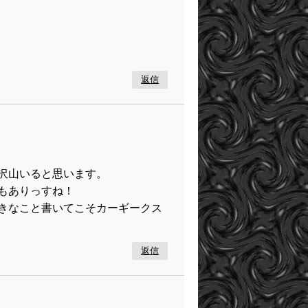
返信
沢山いると思います。
もありっすね！
きなこと書いてこそカーギークス
返信