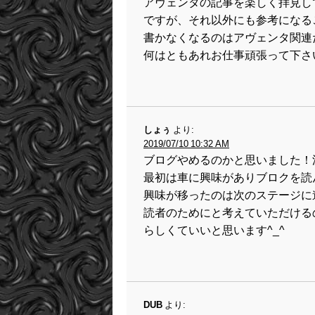
アヴェンタの記事を楽しく拝見し
ですが、それ以外にも参考になる
書かなくなるのはアヴェンタ関連
何はともあれお仕事頑張って下さ
しょぅ
より:
2019/07/10 10:32 AM
ブログやめるのかと思いました！
最初は車に興味がありブロクを読
興味が移ったのは次のステージに
読者のためにと考えていただける
らしくていいと思います^_^
DUB
より: