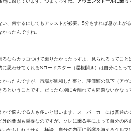
痛烈に感じています。つまりっすね、
アヴェンタドールに乗っ
ない、何するにしてもアシストが必要。5分もすれば息が上が
なかったんですね。
乗るならカッコつけて乗りたかったっすよ。見られるってこと
的に思わせてくれるSロードスター（屋根開き）は自分にとっ
よかったんですが、市場が飽和した事と、評価額の低下（アヴ
きるということです。だったら別に今離れても問題ないかなって
うかで悩んでる人も多いと思います。スーパーカーには普通の
ど外的要因も重要なのですが、ソレに乗る事によって自分の内
良いかもしれません。極論、自分の内面に影響を与えるクルマ