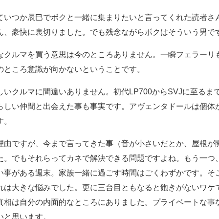
ていつか辰巳でボクと一緒に集まりたいと言ってくれた読者さ
ん、豪快に裏切りました。でも残念ながらボクはそういう男で
なクルマを買う意思は今のところありません。一瞬フェラーリ
のところ意識が向かないということです。
いクルマに間違いありません。初代LP700からSVJに至る
らしい仲間と出会えた事も事実です。アヴェンタドールは個体
す。
理由ですが、今まで言ってきた事（音が小さいだとか、屋根が
た。でもそれらってカネで解決できる問題ですよね。もう一つ
い事がある週末。家族一緒に過ごす時間はごくわずかです。そ
れは大きな悩みでした。更に三台目ともなると飽きがないワケ
真相は自分の内面的なところにありました。プライベートな事
いと思います。