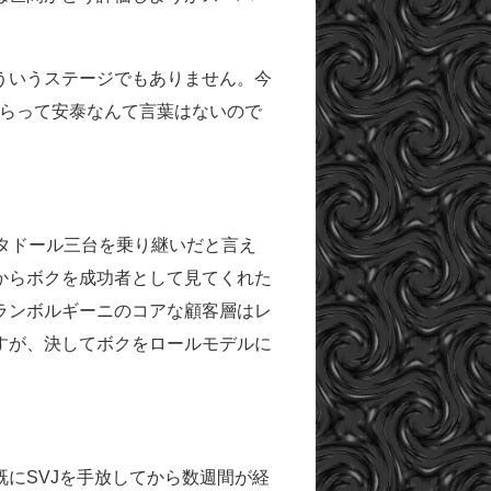
ういうステージでもありません。今
からって安泰なんて言葉はないので
タドール三台を乗り継いだと言え
からボクを成功者として見てくれた
ランボルギーニのコアな顧客層はレ
すが、決してボクをロールモデルに
にSVJを手放してから数週間が経