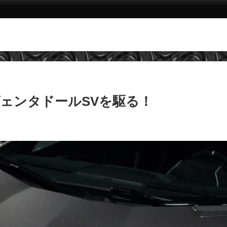
ェンタドールSVを駆る！