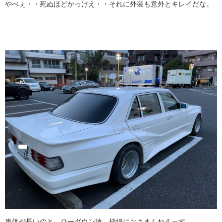
やべぇ・・死ぬほどかっけえ・・それに外装も意外とキレイだな。
車体が長いのと、ローダウン故、枠線におさまんねえっす。