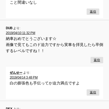
こと間違いなし
返信
DUB
より:
2019/04/10 11:32 PM
納車おめでとうございます☆
画像で見てもこのド迫力ですから実車を拝見したら卒倒
するレベルですね！！
返信
ぜんせー
より:
2019/04/14 3:48 PM
白の膨張色も手伝ってか迫力満点ですよ
返信
DEX
より: