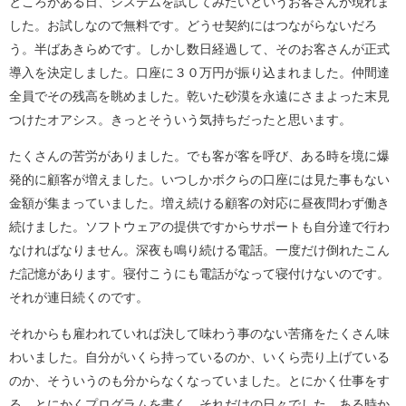
ところがある日、システムを試してみたいというお客さんが現れま
した。お試しなので無料です。どうせ契約にはつながらないだろ
う。半ばあきらめです。しかし数日経過して、そのお客さんが正式
導入を決定しました。口座に３０万円が振り込まれました。仲間達
全員でその残高を眺めました。乾いた砂漠を永遠にさまよった末見
つけたオアシス。きっとそういう気持ちだったと思います。
たくさんの苦労がありました。でも客が客を呼び、ある時を境に爆
発的に顧客が増えました。いつしかボクらの口座には見た事もない
金額が集まっていました。増え続ける顧客の対応に昼夜問わず働き
続けました。ソフトウェアの提供ですからサポートも自分達で行わ
なければなりません。深夜も鳴り続ける電話。一度だけ倒れたこん
だ記憶があります。寝付こうにも電話がなって寝付けないのです。
それが連日続くのです。
それからも雇われていれば決して味わう事のない苦痛をたくさん味
わいました。自分がいくら持っているのか、いくら売り上げている
のか、そういうのも分からなくなっていました。とにかく仕事をす
る。とにかくプログラムを書く。それだけの日々でした。ある時か