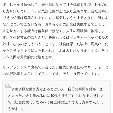
ず、しっかり勉強して、会社員になって社会構造を学び、お金の回
り方を知りましょう。起業は信用の上に成り立ちます。会社員時代
でその信用は構築されます。もし起業しようとするときに、誰もあ
なたについてこないなら、おそらくその起業は失敗するでしょう。
人を味方にする能力は偏差値ではなく、人生の経験値に依存しま
す。学生起業家のほとんどが失敗もしくはベンチャーキャピタルの
奴隷になるのはそういうことです。社会は思った以上に泥臭い。だ
からこそキラキラに目を奪われず、泥まみれになりましょう。そう
いう人間が最終的には勝ちます。
サンフランシスコ出張で出会った、巨大投資会社のマネージャーと
の対談記事も参考にして欲しいです。彼もこう言っています。
「多種多様な働き方があるとはいえ、自分の時間を持ち、ま
とまったお金を作れるのは40代を迎えてからになる。それま
では社会に属し、なるべく経営陣の近くで考え方を学んだほ
うがよい。」