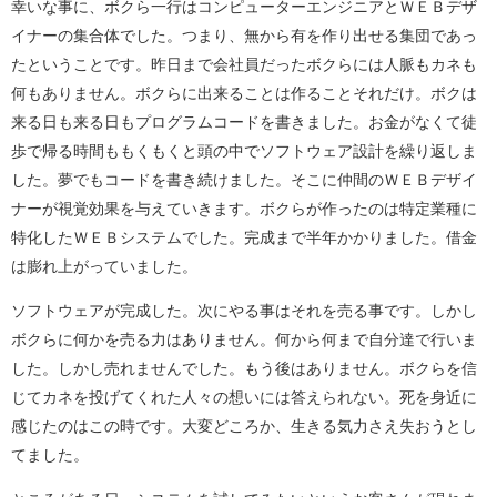
幸いな事に、ボクら一行はコンピューターエンジニアとＷＥＢデザ
イナーの集合体でした。つまり、無から有を作り出せる集団であっ
たということです。昨日まで会社員だったボクらには人脈もカネも
何もありません。ボクらに出来ることは作ることそれだけ。ボクは
来る日も来る日もプログラムコードを書きました。お金がなくて徒
歩で帰る時間ももくもくと頭の中でソフトウェア設計を繰り返しま
した。夢でもコードを書き続けました。そこに仲間のＷＥＢデザイ
ナーが視覚効果を与えていきます。ボクらが作ったのは特定業種に
特化したＷＥＢシステムでした。完成まで半年かかりました。借金
は膨れ上がっていました。
ソフトウェアが完成した。次にやる事はそれを売る事です。しかし
ボクらに何かを売る力はありません。何から何まで自分達で行いま
した。しかし売れませんでした。もう後はありません。ボクらを信
じてカネを投げてくれた人々の想いには答えられない。死を身近に
感じたのはこの時です。大変どころか、生きる気力さえ失おうとし
てました。