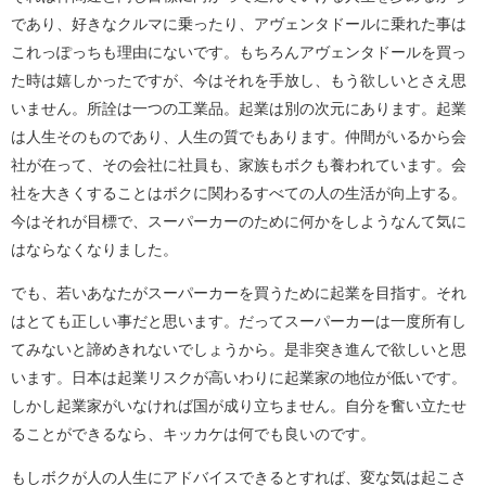
であり、好きなクルマに乗ったり、アヴェンタドールに乗れた事は
これっぽっちも理由にないです。もちろんアヴェンタドールを買っ
た時は嬉しかったですが、今はそれを手放し、もう欲しいとさえ思
いません。所詮は一つの工業品。起業は別の次元にあります。起業
は人生そのものであり、人生の質でもあります。仲間がいるから会
社が在って、その会社に社員も、家族もボクも養われています。会
社を大きくすることはボクに関わるすべての人の生活が向上する。
今はそれが目標で、スーパーカーのために何かをしようなんて気に
はならなくなりました。
でも、若いあなたがスーパーカーを買うために起業を目指す。それ
はとても正しい事だと思います。だってスーパーカーは一度所有し
てみないと諦めきれないでしょうから。是非突き進んで欲しいと思
います。日本は起業リスクが高いわりに起業家の地位が低いです。
しかし起業家がいなければ国が成り立ちません。自分を奮い立たせ
ることができるなら、キッカケは何でも良いのです。
もしボクが人の人生にアドバイスできるとすれば、変な気は起こさ