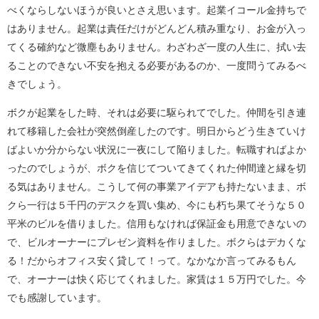
べくならしないほうが良いとさえ思います。起業イコール金持ちで
はありません。起業は責任だけがどんどん積み重なり、お金が入っ
てくる確約など微塵もありません。わざわざ一度の人生に、拭い去
ることのできない不安を抱える必要があるのか、一度問うてみるべ
きでしょう。
ボクが起業をした時、それは必要に駆られてでした。仲間を引き連
れて移籍した会社が突然倒産したのです。明日からどう生きていけ
ばよいか分からない状況に一夜にして陥りました。転職すればよか
ったのでしょうが、ボクを信じてついてきてくれた仲間達と縁を切
る気はありません。こうして何の事業アイデアも持たないまま、ボ
クら一行は５千円のデスクを買い集め、今にも朽ち果てそうな５０
平米のビルを借りました。信用もなければ保証金も用意できないの
で、ビルオーナーにプレゼン資料を作りました。ボクらはデカくな
る！だからオフィス安く貸して！って。なかなか言ってみるもん
で、オーナーは快く応じてくれました。家賃は１５万円でした。今
でも感謝しています。