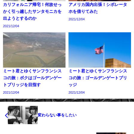
カリフォルニア帰宅！何故せっ
アメリカ国内出張！シボレータ
かく引っ越したサンタモニカを
ホを借りてみた
出ようとするのか
2021/12/04
2021/12/04
ミート君とゆくサンフランシス
ミート君とゆくサンフランシス
コの旅：ボクはゴールデンゲー
コの旅：ゴールデンゲートブリ
トブリッジを目指す
ッジ
2021/12/04
2021/12/04
変わらない事をしたい