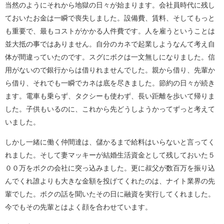
当然のようにそれから地獄の日々が始まります。会社員時代に残し
ておいたお金は一瞬で喪失しました。設備費、賃料、そしてもっと
も重要で、最もコストがかかる人件費です。人を雇うということは
並大抵の事ではありません。自分のカネで起業しようなんて考え自
体が間違っていたのです。スグにボクは一文無しになりました。信
用がないので銀行からは借りれませんでした。親から借り、先輩か
ら借り、それでも一瞬でカネは底を尽きました。節約の日々が続き
ます。電車も乗らず、タクシーも使わず、長い距離を歩いて帰りま
した。子供もいるのに、これから先どうしようかってずっと考えて
いました。
しかし一緒に働く仲間達は、儲かるまで給料はいらないと言ってく
れました。そして妻マッキーが結婚生活資金として残しておいた５
００万をボクの会社に突っ込みました。更に叔父が数百万を振り込
んでくれ誰よりも大きな金額を投げてくれたのは、ナイト業界の先
輩でした。ボクの話を聞いたその日に融資を実行してくれました。
今でもその先輩とはよく顔を合わせています。