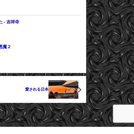
 - 吉祥寺
悪魔２
愛される日本