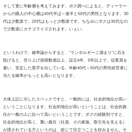
そして更に年齢層を考えてみます。ボク調べによると、ディーラー
からの購入の中心層は40代半ば～後半と50代の男性となります。30
代は少数派で、20代はもっと少数派です。ちなみにボクは30代なの
で少数派にカテゴライズされます。いぇい。
というわけで、確率論からすると、”ランボルギーニ溜まり”に石を
投げると、売り上げ規模数億以上、設立4年、5年以上で、従業員を
雇い、安定した黒字を出している、年齢40代～50代の男性経営者に
当たる確率がもっとも高いとなります。
大体上記に示したスペックですと、一般的には、社会的地位が高い
ということになります。社会的地位が高いということは、社会的責
任が一般の人に比べて高いということです。ボクの経験則ですと、
社会的地位が高く、重い責任（社員、その家族、取引先を支える）
が課されている方というのは、総じて目立つことを好みません。そ