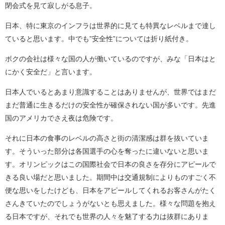
閉会式を見て寂しがる息子。
日本、特に東京のインフラは世界的に見ても特異なレベルまで達し
ていると思います。中でも”安全性”については折り紙付き。
ボクの会社は様々な国の人が働いているのですが、みな「日本はと
にかく安全だ」と言います。
日本人でいるとあまり意識することはありませんが、世界ではまだ
まだ普通に生きるだけの安全性が確保されない国が多いです。先進
国のアメリカでさえ夜は危険です。
それに日本の食事のレベルの高さと街の清潔感は群を抜いていま
す。そういった部分は各国選手の心を奪ったに違いないと思いま
す。オリンピックはこの国際社会で日本の良さを存分にアピールで
きる良い場だと思いました。期間中は交通規制によりものすごく不
便な思いをしたけども、日本をアピールしてくれるお客さんがたく
さんきていたのでしょうがないとも思えました。様々な問題を抱え
る日本ですが、それでも世界の人々を魅了する力は抜群にありま