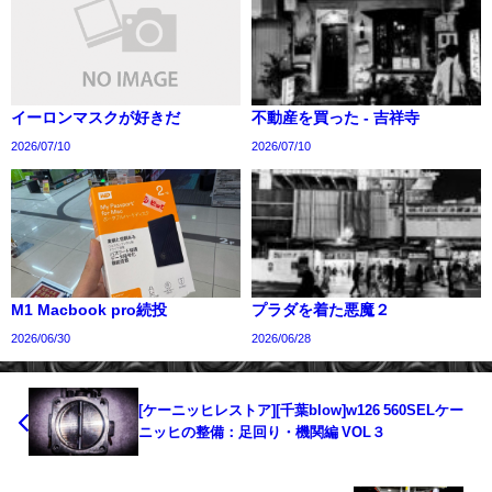
イーロンマスクが好きだ
不動産を買った - 吉祥寺
2026/07/10
2026/07/10
M1 Macbook pro続投
プラダを着た悪魔２
2026/06/30
2026/06/28
[ケーニッヒレストア][千葉blow]w126 560SELケー
ニッヒの整備：足回り・機関編 VOL３