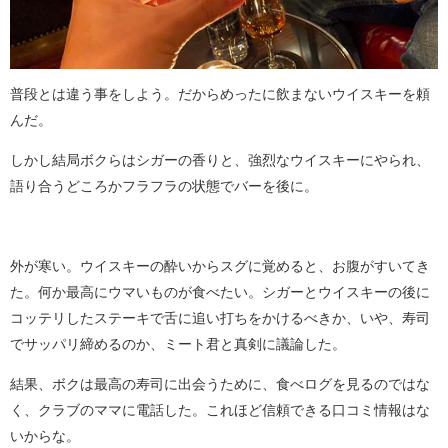
普段とは違う事をしよう。だからめったに飲まないウイスキーを頼
んだ。
しかし結局ボクらはシガーの香りと、強烈なウイスキーにやられ、
語り合うどころかフラフラの状態でバーを後に。
外が寒い。ウイスキーの酔いからスグに覚めると、お腹がすいてき
た。何か最高にウマいものが食べたい。シガーとウイスキーの後に
コッテリしたステーキで舌に追い打ちをかけるべきか、いや、寿司
でサッパリ締めるのか、ミート君と真剣に議論した。
結果、ボクは最高の寿司に出会うために、食べログを見るのではな
く、クラブのママに電話した。これほど信頼できる口コミ情報はな
いからな。