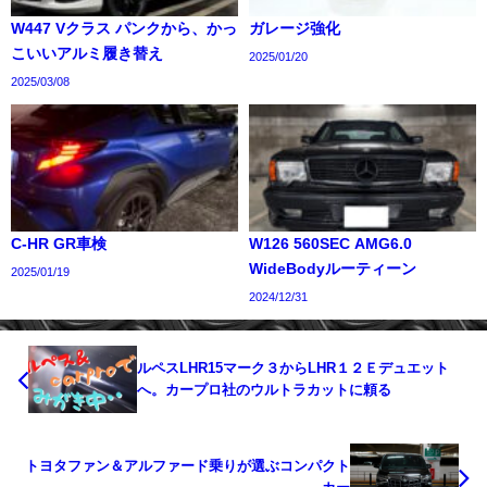
W447 Vクラス パンクから、かっ
ガレージ強化
こいいアルミ履き替え
2025/01/20
2025/03/08
C-HR GR車検
W126 560SEC AMG6.0
WideBodyルーティーン
2025/01/19
2024/12/31
ルペスLHR15マーク３からLHR１２Ｅデュエット
へ。カープロ社のウルトラカットに頼る
トヨタファン＆アルファード乗りが選ぶコンパクト