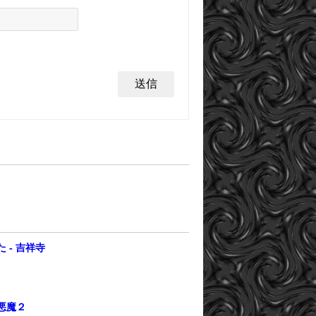
。
 - 吉祥寺
悪魔２