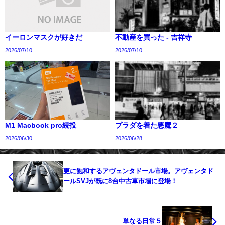
イーロンマスクが好きだ
不動産を買った - 吉祥寺
2026/07/10
2026/07/10
M1 Macbook pro続投
プラダを着た悪魔２
2026/06/30
2026/06/28
更に飽和するアヴェンタドール市場。アヴェンタド
ールSVJが既に8台中古車市場に登場！
単なる日常５