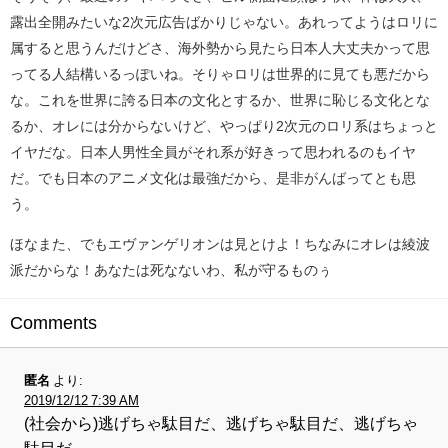
露出全開みたいな2次元広告ばかりじゃない。あれってようはロリに
属すると思うんだけどさ、海外勢から見たら日本人大丈夫かって思
ってる人結構いるっぽいね。そりゃロリは世界的に見ても悪だから
な。これを世界に誇る日本の文化とするか、世界に恥じる文化とな
るか、オレには分からないけど、やっぱり2次元のロリ系はちょっと
イヤだな。日本人男性全員がそれ系が好きって思われるのもイヤ
だ。でも日本のアニメ文化は最強だから、是非がんばってとも思
う。
ほなまた、でもエヴァンゲリオンは見とけよ！ちなみにオレは綾波
派だからな！あなたは死なないわ、私が守るものぅ
Comments
匿名
より:
2019/12/12 7:39 AM
(社会から)逃げちゃ駄目だ、逃げちゃ駄目だ、逃げちゃ
駄目だ、、、、