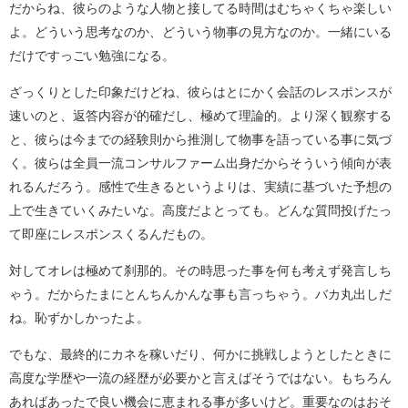
だからね、彼らのような人物と接してる時間はむちゃくちゃ楽しい
よ。どういう思考なのか、どういう物事の見方なのか。一緒にいる
だけですっごい勉強になる。
ざっくりとした印象だけどね、彼らはとにかく会話のレスポンスが
速いのと、返答内容が的確だし、極めて理論的。より深く観察する
と、彼らは今までの経験則から推測して物事を語っている事に気づ
く。彼らは全員一流コンサルファーム出身だからそういう傾向が表
れるんだろう。感性で生きるというよりは、実績に基づいた予想の
上で生きていくみたいな。高度だよとっても。どんな質問投げたっ
て即座にレスポンスくるんだもの。
対してオレは極めて刹那的。その時思った事を何も考えず発言しち
ゃう。だからたまにとんちんかんな事も言っちゃう。バカ丸出しだ
ね。恥ずかしかったよ。
でもな、最終的にカネを稼いだり、何かに挑戦しようとしたときに
高度な学歴や一流の経歴が必要かと言えばそうではない。もちろん
あればあったで良い機会に恵まれる事が多いけど。重要なのはおそ