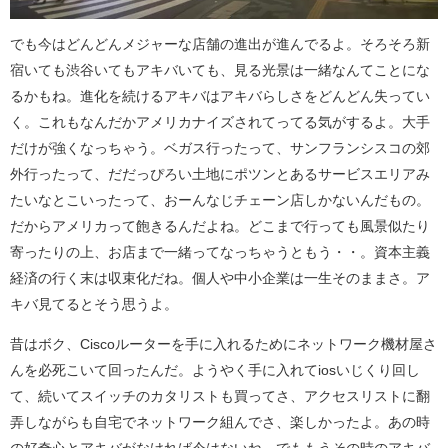
でも今はどんどんメジャーな店舗の進出が進んでるよ。そろそろ新
宿いても渋谷いてもアキバいても、見る光景は一緒なんてことにな
るかもね。進化を続けるアキバはアキバらしさをどんどん失ってい
く。これもなんだかアメリカナイズされてってる気がするよ。大手
だけが強くなっちゃう。ベガス行ったって、サンフランシスコの郊
外行ったって、だだっぴろい土地にポツンとあるサービスエリアみ
たいなとこいったって、おーんなじチェーン店しかないんだもの。
だからアメリカって飽きるんだよね。どこまで行っても風景似たり
寄ったりの上、お店まで一緒ってなっちゃうともう・・。資本主義
経済の行く末は収束化だね。個人や中小企業は一生そのままさ。ア
キバ見てるとそう思うよ。
昔はボク、Ciscoルーターを手に入れるためにネットワーク機材屋さ
んを必死こいて回ったんだ。ようやく手に入れてiosいじくり回し
て、続いてスイッチのカタリストも買ってさ、アクセスリストに翻
弄しながらも自宅でネットワーク組んでさ、楽しかったよ。あの時
の好奇心とアキバがなければ今はないね。でももうその時のアキバ