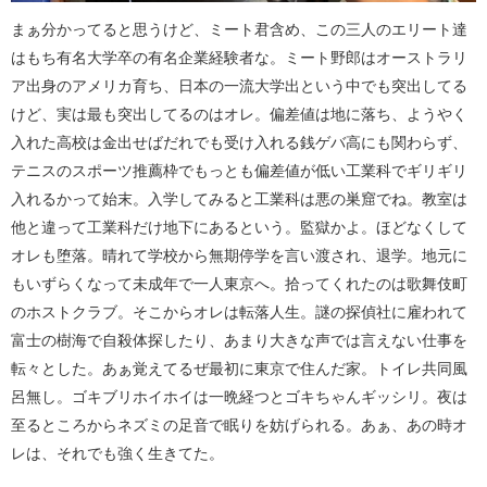
まぁ分かってると思うけど、ミート君含め、この三人のエリート達
はもち有名大学卒の有名企業経験者な。ミート野郎はオーストラリ
ア出身のアメリカ育ち、日本の一流大学出という中でも突出してる
けど、実は最も突出してるのはオレ。偏差値は地に落ち、ようやく
入れた高校は金出せばだれでも受け入れる銭ゲバ高にも関わらず、
テニスのスポーツ推薦枠でもっとも偏差値が低い工業科でギリギリ
入れるかって始末。入学してみると工業科は悪の巣窟でね。教室は
他と違って工業科だけ地下にあるという。監獄かよ。ほどなくして
オレも堕落。晴れて学校から無期停学を言い渡され、退学。地元に
もいずらくなって未成年で一人東京へ。拾ってくれたのは歌舞伎町
のホストクラブ。そこからオレは転落人生。謎の探偵社に雇われて
富士の樹海で自殺体探したり、あまり大きな声では言えない仕事を
転々とした。あぁ覚えてるぜ最初に東京で住んだ家。トイレ共同風
呂無し。ゴキブリホイホイは一晩経つとゴキちゃんギッシリ。夜は
至るところからネズミの足音で眠りを妨げられる。あぁ、あの時オ
レは、それでも強く生きてた。