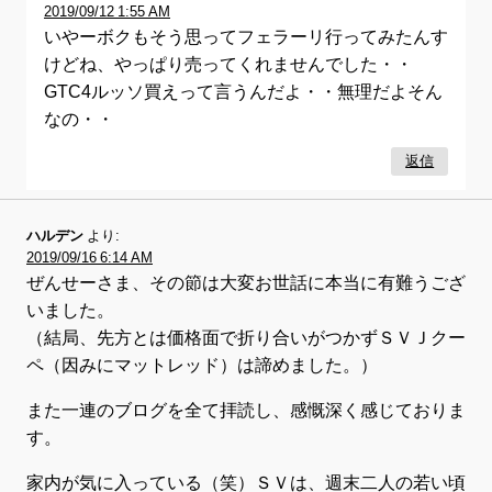
2019/09/12 1:55 AM
いやーボクもそう思ってフェラーリ行ってみたんす
けどね、やっぱり売ってくれませんでした・・
GTC4ルッソ買えって言うんだよ・・無理だよそん
なの・・
返信
ハルデン
より:
2019/09/16 6:14 AM
ぜんせーさま、その節は大変お世話に本当に有難うござ
いました。
（結局、先方とは価格面で折り合いがつかずＳＶＪクー
ペ（因みにマットレッド）は諦めました。）
また一連のブログを全て拝読し、感慨深く感じておりま
す。
家内が気に入っている（笑）ＳＶは、週末二人の若い頃