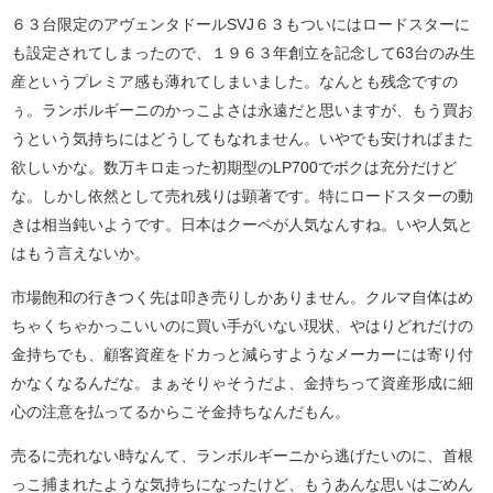
６３台限定のアヴェンタドールSVJ６３もついにはロードスターに
も設定されてしまったので、１９６３年創立を記念して63台のみ生
産というプレミア感も薄れてしまいました。なんとも残念ですの
ぅ。ランボルギーニのかっこよさは永遠だと思いますが、もう買お
うという気持ちにはどうしてもなれません。いやでも安ければまた
欲しいかな。数万キロ走った初期型のLP700でボクは充分だけど
な。しかし依然として売れ残りは顕著です。特にロードスターの動
きは相当鈍いようです。日本はクーペが人気なんすね。いや人気と
はもう言えないか。
市場飽和の行きつく先は叩き売りしかありません。クルマ自体はめ
ちゃくちゃかっこいいのに買い手がいない現状、やはりどれだけの
金持ちでも、顧客資産をドカっと減らすようなメーカーには寄り付
かなくなるんだな。まぁそりゃそうだよ、金持ちって資産形成に細
心の注意を払ってるからこそ金持ちなんだもん。
売るに売れない時なんて、ランボルギーニから逃げたいのに、首根
っこ捕まれたような気持ちになったけど、もうあんな思いはごめん