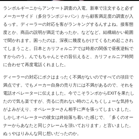
ランボルギーニからアンケート調査の入電。新車で注文すると必ず
メーカーサイド（多分ランボジャパン）から顧客満足度の調査が入
るっす。ディーラーの対応を客がランキングするんすよね。接客態
度とか、商品の説明が満足であったか。などなど。結構細かい範囲
で聞かれます。困ったのは、深夜に幾度もかけてくるため起こされ
てしまうこと。日本とカリフォルニアでは時差の関係で昼夜逆転で
すからのう。んでもちゃんとその旨伝えると、カリフォルニア時間
に合わせて再度電話くれました。
ディーラーの対応にボクはまったく不満がないのですべての項目で
満点です。でもメーカー自身の売り方には不満があるので、それを
電話オペレーターに伝えました。今でこそランボからEXITを果たし
たので気も楽ですが、売るに売れない時のこんちくしょーな気持ち
がよみがえり、オペレーターさん相手に声を張ってしまいました。
しかしオペレーターの彼女は終始落ち着いた感じで、「多くのオー
ナーからあなたと同じクレームを頂いております」と言いました。
ぬぅやはりみんな同じ想いだったのか。