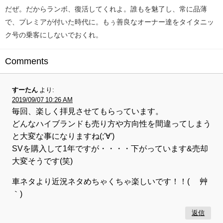
だぜ。だからランボ、復活してくれよ。誰もを魅了し、常に品薄
で、プレミアが付いた時代に。もぅ善良なオーナー達をタイタニッ
ク号の乗客にしないでおくれ。
Comments
すーたん
より:
2019/09/07 10:26 AM
毎回、楽しく拝見させてもらっています。
どんなハイブランドも売り方や方向性を間違ってしまう
と大変な事になりますね(;'∀')
SVを購入して1年ですが・・・・下がっています&売却
大変そうです(笑)
車ネタより近況ネタめちゃくちゃ楽しいです！！( ´艸
｀)
返信