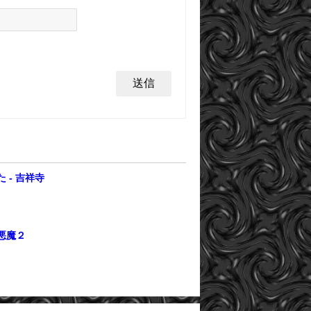
。
 - 吉祥寺
悪魔２