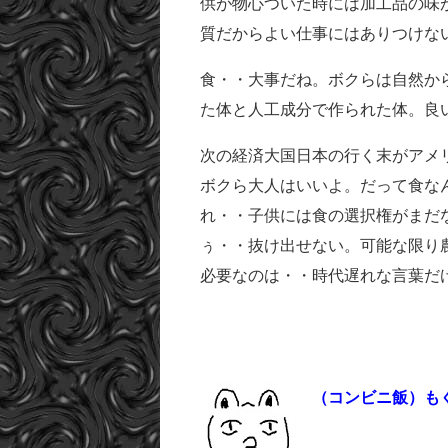
供が物心ついた時には加工品の味
質だからよい仕事にはありつけな
食・・大事だね。ボクらは自然か
た体と人工成分で作られた体。良
次の経済大国日本の行く末がアメ
ボクら大人はいいよ。だって食な
れ・・子供には食の選択権がまだ
ぅ・・抜け出せない。可能な限り
必要なのは・・時代遅れな言葉だけ
（コンビニ飯）も