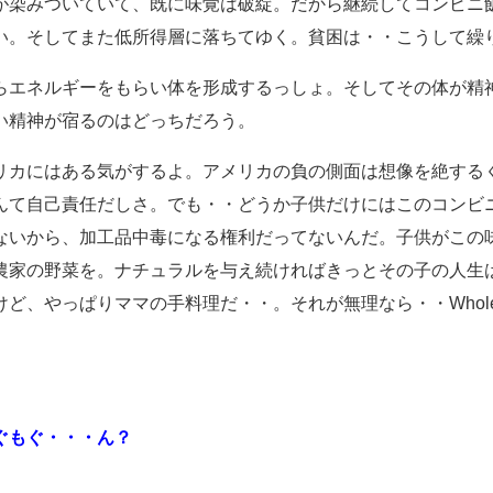
が染みついていて、既に味覚は破綻。だから継続してコンビニ
い。そしてまた低所得層に落ちてゆく。貧困は・・こうして繰
らエネルギーをもらい体を形成するっしょ。そしてその体が精
い精神が宿るのはどっちだろう。
リカにはある気がするよ。アメリカの負の側面は想像を絶する
んて自己責任だしさ。でも・・どうか子供だけにはこのコンビ
ないから、加工品中毒になる権利だってないんだ。子供がこの
農家の野菜を。ナチュラルを与え続ければきっとその子の人生
ど、やっぱりママの手料理だ・・。それが無理なら・・WholeF
ぐもぐ・・・ん？