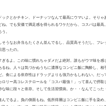
ドックとかチキン、ドーナッツなんて最高にウマいよ。そりゃ
どね。でも安価で満足感を得られるワケだから、コスパは最高
ろう。
しそうなお弁当もたくさん並んでるし、品質高そうだし、フレ
日思ったの。
すぎるよ。この味に慣れちゃダメだよ絶対。誰もがウマ味を感
あるね。人々は気づかぬうちに濃厚なコンビニ飯に陶酔し、相
だ。食による依存性はドラッグよりも強力かもしれない。だっ
カロリー高コレステロールを「コスパ最強！」って喜んで摂取
妙な味に段々と依存。そして生活習慣病。か・・なんてこった
進んでるよ。負の側面もね。低所得層はコンビニ飯に手を染め