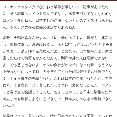
コロナショックネタでな。お水業界が厳しいって記事があったね
ん。その記事のコメント読んでてな。お水業界消えてなくなれ的な
コメント多いねん。日本でしか通用しないとかのディスりもあるね
ん。ホステスの存在意義の否定すらあるねん。
多分、全部正論なんだよね。オレ、分かってるよ。銀座も、北新地
も、歌舞伎町も、衰退は続くよ。あと10年もすればガラリと姿を変
えちまう。消えゆく産業なんだよ。この業界、日本独特だよ。席に
座っただけで何万もかかるなんて。到底海外の人は理解できない
よ。でも悪じゃないよ。オレの会社がピンチになった時、もう立ち
上がれないかもって時、力を与えてくれたのは銀行でも行政でもな
く、ナイト業界の先輩だった。これは日本の文化だったんだ。男尊
女卑、非合理的、どう言われたってコレは文化だったんだ。ホステ
スと客は血で会話してるんだ。ちょっとやそっと日本に馴染んだ外
国人じゃぁ理解しようにもできない。日本人じゃなきゃ理解できな
いんだ。
世界はフラット化するねん。特に日本はどんどん米国化していくね