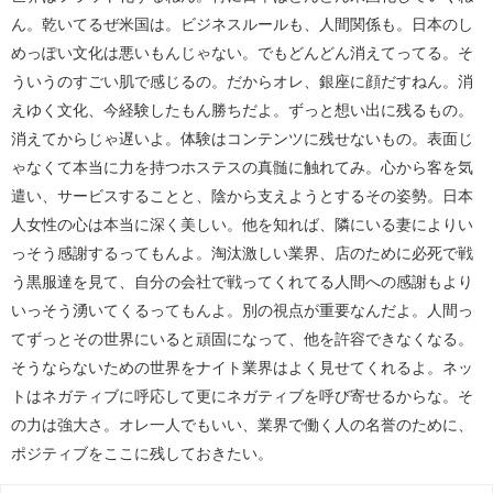
ん。乾いてるぜ米国は。ビジネスルールも、人間関係も。日本のし
めっぽい文化は悪いもんじゃない。でもどんどん消えてってる。そ
ういうのすごい肌で感じるの。だからオレ、銀座に顔だすねん。消
えゆく文化、今経験したもん勝ちだよ。ずっと想い出に残るもの。
消えてからじゃ遅いよ。体験はコンテンツに残せないもの。表面じ
ゃなくて本当に力を持つホステスの真髄に触れてみ。心から客を気
遣い、サービスすることと、陰から支えようとするその姿勢。日本
人女性の心は本当に深く美しい。他を知れば、隣にいる妻によりい
っそう感謝するってもんよ。淘汰激しい業界、店のために必死で戦
う黒服達を見て、自分の会社で戦ってくれてる人間への感謝もより
いっそう湧いてくるってもんよ。別の視点が重要なんだよ。人間っ
てずっとその世界にいると頑固になって、他を許容できなくなる。
そうならないための世界をナイト業界はよく見せてくれるよ。ネッ
トはネガティブに呼応して更にネガティブを呼び寄せるからな。そ
の力は強大さ。オレ一人でもいい、業界で働く人の名誉のために、
ポジティブをここに残しておきたい。