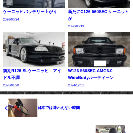
ケーニッヒバッテリー上がり
新たにC126 560SEC ケーニッヒ
が
2026/06/24
2026/06/19
前期R129 SLケーニッヒ アイ
W126 560SEC AMG6.0
ドル不調
WideBodyルーティーン
2025/01/20
2024/12/31
日本では味わえない時間