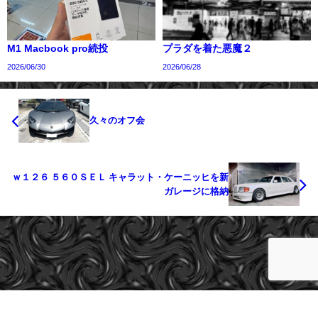
M1 Macbook pro続投
プラダを着た悪魔２
2026/06/30
2026/06/28
久々のオフ会
ｗ１２６ ５６０ＳＥＬ キャラット・ケーニッヒを新
ガレージに格納