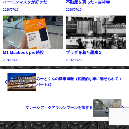
イーロンマスクが好きだ
不動産を買った - 吉祥寺
2026/07/10
2026/07/10
M1 Macbook pro続投
プラダを着た悪魔２
2026/06/30
2026/06/28
みーとくんの愛車遍歴（官能的な車に魅せられて：
パート2）
マレーシア・クアラルンプールを旅する