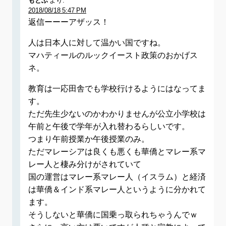
もとふ
より:
2018/08/18 5:47 PM
返信ーーーアザッス！
人は日本人に対して温かい国ですね。
マハティールのルックイースト政策のおかげス
ネ。
教育は一応田舎でも学校行けるようにはなってま
す。
ただ先生少ないのかわかりませんが公立小学校は
午前と午後で学年が入れ替わるらしいです。
つまり午前授業か午後授業のみ。
ただマレーシアは良くも悪くも華僑とマレー系マ
レー人と棲み分けがされていて
国の運営はマレー系マレー人（イスラム）と経済
は華僑＆インド系マレー人というように分かれて
ます。
そうしないと華僑に国乗っ取られちゃうんでｗ