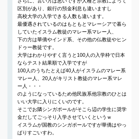
さらに、言い方は悪いですが人種と宗教によって
区別があり、銀行の預金利息も違いますし
高校大学の入学できる人数も違います。
最優遇されているのはもともとマレーシアで暮ら
していたイスラム教徒のマレー系マレー人、
下の方は華僑やインド系、その他の仏教徒やヒン
ドゥー教徒です。
大学はわかりやすく言うと100人の入学枠で日本
ならテスト結果順で入学ですが
100人のうちたとえば40人がイスラムのマレー系
マレー人、20人がキリスト教徒のマレー系マレ
ー人・・・
のようになっているため他民族系他宗教のひとは
いい大学に入りにくいのです。
そこでお隣シンガポールがそこら辺の学生に奨学
金だしてごっそり入学させていくというｗ
イスラムが国教のシンガポールですが華僑はやっ
ぱりすごいすわ。