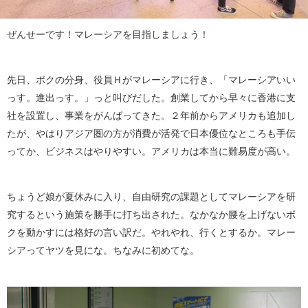
ぜんせーです！マレーシアを目指しましょう！
先日、ボクの分身、役員Ｈがマレーシアに行き、「マレーシアいい
っす。進出っす。」っと叫びだした。創業してから早々に香港に支
社を設置し、事業をがんばってきた。２年前からアメリカも追加し
たが、やはりアジア圏の方が消費が活発で日本優位なところも手伝
ってか、ビジネスはやりやすい。アメリカは本当に難易度が高い。
ちょうど娘が夏休みに入り、自由研究の課題としてマレーシアを研
究するという施策を勝手に打ち出された。なかなか腰を上げないボ
クを動かすには格好の言い訳だ。やれやれ、行くとするか。マレー
シアってヤツを見にな。ちなみに初めてな。