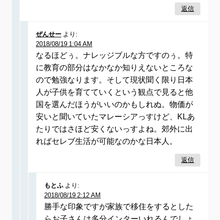
返信
ぜんせー
より:
2018/08/19 1:04 AM
なるほどぅ。ナレッジブルな方ですのぅ。特
に教育の部分はなかなか知りえないところな
ので勉強なります。そして現状聞く限り日本
人が子供を育てていくという観点で見ると他
国を選んだほうがいいのかもしれぬ。物価が
安いと聞いていたマレーシアっすけど、KLあ
たりではさほど安くないっすよね。郊外に出
ればセレブ生活が可能なのかな日本人。
返信
もとふ
より:
2018/08/19 2:12 AM
勝手な印象ですが家族で移住をするとした
らお子さんは多分インターいれるんでしょ