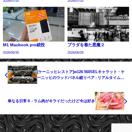
2026/07/10
2026/07/10
M1 Macbook pro続投
プラダを着た悪魔２
2026/06/30
2026/06/28
[ケーニッヒレストア]w126 560SELキャラット・ケ
ーニッヒのウッドパネル総リペア - リアルタイムレ
ポートスタート
単なる日常６ - ラム肉がキライだったけど今は好き