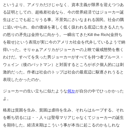
というより、アメリカだけじゃなく、資本主義が限界を迎えつつあ
る証明としての、超格差社会なら、今の世界経済ではジョーカー誕
生はどこでも起こりうる事。不景気にさいなまれる国民。社会の隅
に追いやられ、命の価値を著しく低く扱われる底辺に生きる人たち
の怒りの矛先は金持ちに向かう。一瞬出てきたKill the Rich(金持ち
を殺せ)という表現が実に今のアメリカ社会を代弁しているようで納
得いった。そりゃぁアメリカがジョーカーの上映で厳戒態勢を敷く
わけだ。すべてを失った男ジョーカーがすべてを持つ者ブルース・
ウェイン（後のバットマン）と対面するところがボク個人的には刺
激的だった。作者は社会のトップは社会の最底辺に駆逐されうると
表現したかったのか。
ジョーカーの生い立ちに似たような
何か
が自分の中でひっかかった
よ。
格差は貧困を生み、貧困は虐待を生み、それらはループする。それ
を断ち切るには・・人々は聖母マリアじゃなくてジョーカーの誕生
を期待した。経済末期はこういう事が本当に起こるのかもしれな