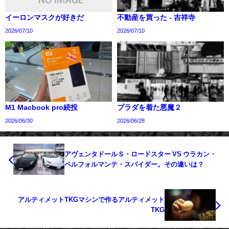
イーロンマスクが好きだ
不動産を買った - 吉祥寺
2026/07/10
2026/07/10
M1 Macbook pro続投
プラダを着た悪魔２
2026/06/30
2026/06/28
アヴェンタドールＳ・ロードスター VS ウラカン・
ペルフォルマンテ・スパイダー。その違いは？
アルティメットTKGマシンで作るアルティメット
TKG