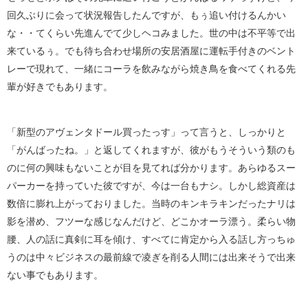
回久ぶりに会って状況報告したんですが、もぅ追い付けるんかい
な・・てくらい先進んでて少しヘコみました。世の中は不平等で出
来ているぅ。でも待ち合わせ場所の安居酒屋に運転手付きのベント
レーで現れて、一緒にコーラを飲みながら焼き鳥を食べてくれる先
輩が好きでもあります。
「新型のアヴェンタドール買ったっす」って言うと、しっかりと
「がんばったね。」と返してくれますが、彼がもうそういう類のも
のに何の興味もないことが目を見てれば分かります。あらゆるスー
パーカーを持っていた彼ですが、今は一台もナシ。しかし総資産は
数倍に膨れ上がっておりました。当時のキンキラキンだったナリは
影を潜め、フツーな感じなんだけど、どこかオーラ漂う。柔らい物
腰、人の話に真剣に耳を傾け、すべてに肯定から入る話し方っちゅ
うのは中々ビジネスの最前線で凌ぎを削る人間には出来そうで出来
ない事でもあります。