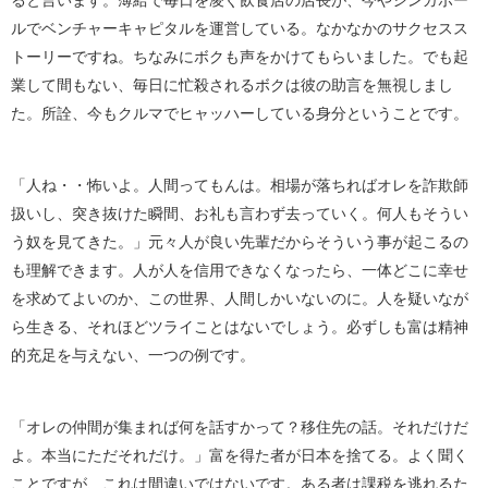
ると言います。薄給で毎日を凌ぐ飲食店の店長が、今やシンガポー
ルでベンチャーキャピタルを運営している。なかなかのサクセスス
トーリーですね。ちなみにボクも声をかけてもらいました。でも起
業して間もない、毎日に忙殺されるボクは彼の助言を無視しまし
た。所詮、今もクルマでヒャッハーしている身分ということです。
「人ね・・怖いよ。人間ってもんは。相場が落ちればオレを詐欺師
扱いし、突き抜けた瞬間、お礼も言わず去っていく。何人もそうい
う奴を見てきた。」元々人が良い先輩だからそういう事が起こるの
も理解できます。人が人を信用できなくなったら、一体どこに幸せ
を求めてよいのか、この世界、人間しかいないのに。人を疑いなが
ら生きる、それほどツライことはないでしょう。必ずしも富は精神
的充足を与えない、一つの例です。
「オレの仲間が集まれば何を話すかって？移住先の話。それだけだ
よ。本当にただそれだけ。」富を得た者が日本を捨てる。よく聞く
ことですが、これは間違いではないです。ある者は課税を逃れるた