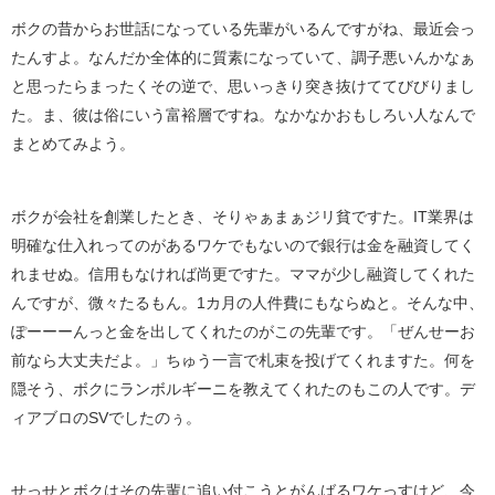
ボクの昔からお世話になっている先輩がいるんですがね、最近会っ
たんすよ。なんだか全体的に質素になっていて、調子悪いんかなぁ
と思ったらまったくその逆で、思いっきり突き抜けててびびりまし
た。ま、彼は俗にいう富裕層ですね。なかなかおもしろい人なんで
まとめてみよう。
ボクが会社を創業したとき、そりゃぁまぁジリ貧ですた。IT業界は
明確な仕入れってのがあるワケでもないので銀行は金を融資してく
れませぬ。信用もなければ尚更ですた。ママが少し融資してくれた
んですが、微々たるもん。1カ月の人件費にもならぬと。そんな中、
ぽーーーんっと金を出してくれたのがこの先輩です。「ぜんせーお
前なら大丈夫だよ。」ちゅう一言で札束を投げてくれますた。何を
隠そう、ボクにランボルギーニを教えてくれたのもこの人です。デ
ィアブロのSVでしたのぅ。
せっせとボクはその先輩に追い付こうとがんばるワケっすけど、今