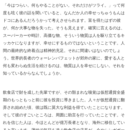
「今はつらい。何もやることがない。それだけがツライ。」って何
度も呟く彼の話を聞いていると、なんだか人の幸せっちゅうもんは
ドコにあるんだろうかって考えさせられます。富を得たはずの彼
が、何か大事な物を失った。そうも見えます。確実に言えるのは、
スーパーカーや時計、高価な物、そういう物質は人を駆り立てるキ
ッカケになりますが、幸せにするものではないということです。人
間の最終的な終着点は精神的充足。それに間違いはないのでしょ
う。世界的長者のウォーレンバフェットが郊外の家に、愛する人と
何も変わらぬ生活を続けるのは、物質は人を幸せにしない。それを
知っているからなんでしょうか。
飲食店で財を成した先輩ですが、その類まれな嗅覚は仮想通貨全盛
期のもっともっと前に彼を投資に導きました。人々が仮想通貨に翻
弄され始めた頃、彼は既に莫大な利益を得ていたことになります。
そして彼のすごいところは、周囲に助言を行っていたことです。そ
れを信じた人は、今ほとんどが億万長者となり、海外に移住してい