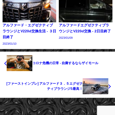
アルファード・エグゼクティブ
アルファードエグゼクティブラ
ラウンジとV220d交換生活 - ３日
ウンジとV220d交換 - 2日目終了
目終了
2023/01/09
2023/01/10
コロナ危機の日常 - 自粛するならザイモール
[ファーストインプレ] アルファード３．５エグゼク
ティブラウンジS最高！