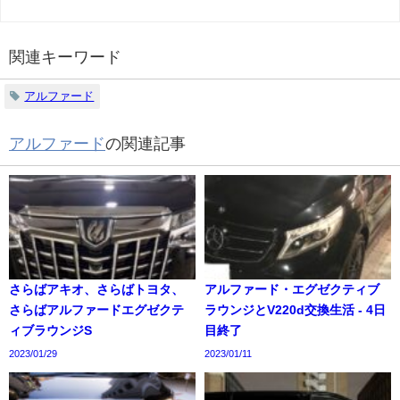
関連キーワード
アルファード
アルファード
の関連記事
さらばアキオ、さらばトヨタ、
アルファード・エグゼクティブ
さらばアルファードエグゼクテ
ラウンジとV220d交換生活 - 4日
ィブラウンジS
目終了
2023/01/29
2023/01/11