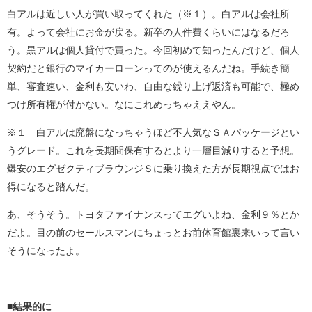
白アルは近しい人が買い取ってくれた（※１）。白アルは会社所
有。よって会社にお金が戻る。新卒の人件費くらいにはなるだろ
う。黒アルは個人貸付で買った。今回初めて知ったんだけど、個人
契約だと銀行のマイカーローンってのが使えるんだね。手続き簡
単、審査速い、金利も安いわ、自由な繰り上げ返済も可能で、極め
つけ所有権が付かない。なにこれめっちゃええやん。
※１ 白アルは廃盤になっちゃうほど不人気なＳＡパッケージとい
うグレード。これを長期間保有するとより一層目減りすると予想。
爆安のエグゼクティブラウンジＳに乗り換えた方が長期視点ではお
得になると踏んだ。
あ、そうそう。トヨタファイナンスってエグいよね、金利９％とか
だよ。目の前のセールスマンにちょっとお前体育館裏来いって言い
そうになったよ。
■結果的に