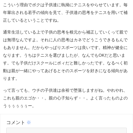
こういう理由でボクは子供達に執拗にテニスをやらせています。毎
年輩出される若手の傾向を見て、子供達の思考をテニスを用いて補
正しているということですね。
通常生活している上で子供の思考を根元から補正していくって親で
は無理なんですよ。それに人の思考はカネでどうこうできるもんで
もありません。だからやっぱりスポーツは良いです。精神が健全に
なります。うちはテニスを選びましたが、なんでもOKだと思いま
す。でも子供だけスクールにポィだと難しかったです。なるべく初
動は親が一緒にやってあげるとそのスポーツを好きになる傾向があ
ります。
って言っても、ウチの子供達は余裕で堕落しますがね。やれやれ、
これも親のエゴか・・。親の心子知らず・・。よく言ったものよの
うぅぅぅぅぅー。
コメント
※