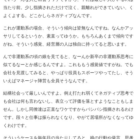
当たり前。少し指摘されただけで泣く、親離れができていない、く
よくよする。どこかしらネガティブなんです。
これが運動系の場合、そういう傾向は皆無なんですね。なんかアッ
サリしてるというか、素直ってゆうか。もちろんあくまで傾向です
がね、そういう感覚、経営層の人は独自に持ってると思います。
んで非運動系の頃の娘を見てると、なーんか新卒の非運動系思考に
似てるなーとか感じるんですよ。これももう感覚値ですがね。でも
会社を見渡してみると、やっぱり役員もスポーツやってたし、そう
いえばマネージャ陣営も全員そうなんです。
結構社会って厳しいんですよ。例え打たれ弱くてネガティブ思考で
も会社は何も言わないし、表立って評価を落とすようなこともしま
せん。しかし同僚達は正直なワケですからバシバシ指摘されるわけ
です。段々と仕事は振られなくなり、やがて居場所がなくなってゆ
くわけです。
そういうケースを毎年目の当たりしてると、娘の行動や発言、思考