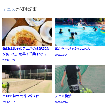
テニス
の関連記事
先日は息子のテニスの承認試合
家から一歩も外に出ない
があった。朝早く千葉まで出..
2021/12/04
2024/01/24
コロナ前の生活へ徐々に
テニス復活
2021/02/19
2021/02/14