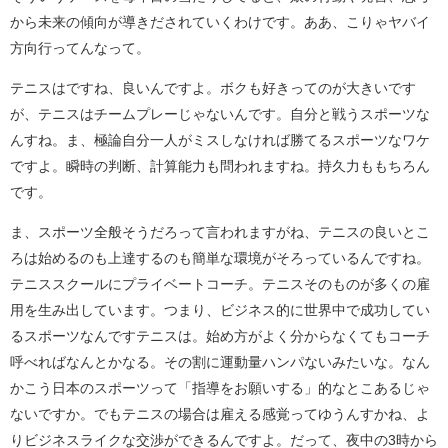
から未来の傾向が導きだされていくわけです。ああ、こりゃヤバイ
方向行ってんなって。
テニスはですね、良いんですよ。ボクも好きってのが大きいです
が、テニスはチームプレーじゃないんです。自分と戦うスポーツな
んすね。ま、極論自分一人がミスしなければ勝てるスポーツなワケ
ですよ。瞬時の判断、計算能力も問われますね。持久力ももちろん
です。
ま、スポーツ全般そうだろって言われますがね、テニスの良いとこ
ろは始めるのも上達するのも簡単な環境がそろっているんですね。
テニススクールにプライベートコーチ。テニスそのものが多くの雇
用を生み出しています。つまり、ビジネス的に世界中で成功してい
るスポーツなんですテニスは。始め方がよく分からなくてもコーチ
呼べればなんとかなる。その割に運動量ハンパないみたいな。なん
かこう日本のスポーツって「指導をお願いする」的なとこあるじゃ
ないですか。でもテニスの場合は雇える感覚ってゆうんすかね、よ
りビジネスライクな交渉ができるんですよ。だって、夜中の3時から