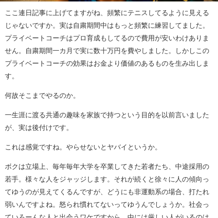
ここ連日記事に上げてますがね、頻繁にテニスしてるように見える
じゃないですか。実は自粛期間中はもっと頻繁に練習してました。
プライベートコーチはプロ育成もしてるので費用が安いわけありま
せん。自粛期間一カ月で実に数十万円を費やしました。しかしこの
プライベートコーチの効果はお金より価値のあるものを生み出しま
す。
何故そこまでやるのか。
一生涯に渡る共通の趣味を家族で持つという目的を以前言いました
が、実は後付けです。
これは感覚ですね。やらせないとヤバイというか。
ボクは立場上、毎年毎年大学を卒業してきた若者たち、中途採用の
若手。様々な人をジャッジします。それが続くと徐々に人の傾向っ
てゆうのが見えてくるんですが、どうにも非運動系の場合、打たれ
弱いんですよね。怒られ慣れてないってゆうんでしょうか。社会っ
ていろーんな人と出会うワケですから、中には厳しい人がいるのは