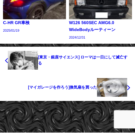
C-HR GR車検
W126 560SEC AMG6.0
WideBodyルーティーン
2025/01/19
2024/12/31
[東京・銀座サイエンス] ローマは一日にして滅亡す
る
[マイガレージを作ろう]換気扇を買った