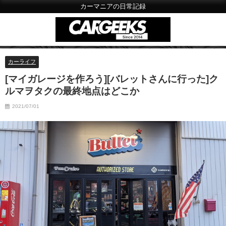
カーマニアの日常記録
カーライフ
[マイガレージを作ろう][バレットさんに行った]ク
ルマヲタクの最終地点はどこか
2021/07/01