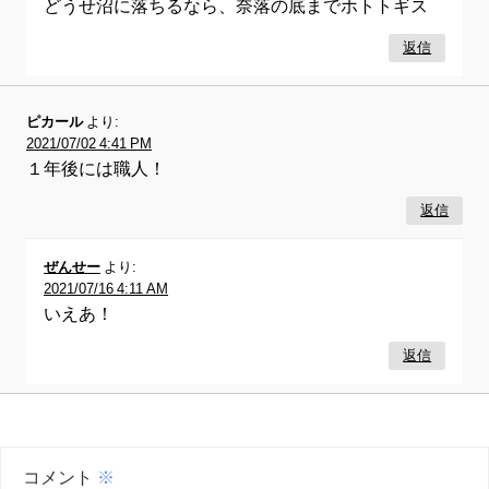
どうせ沼に落ちるなら、奈落の底までホトトギス
返信
ピカール
より:
2021/07/02 4:41 PM
１年後には職人！
返信
ぜんせー
より:
2021/07/16 4:11 AM
いえあ！
返信
コメント
※